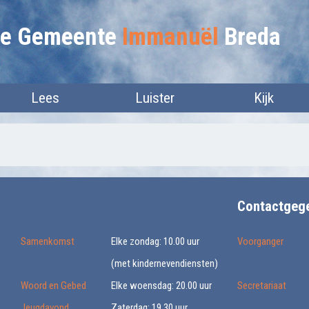
lie Gemeente
Immanuël
Breda
Lees
Luister
Kijk
Contactgeg
Samenkomst
Elke zondag: 10.00 uur
Voorganger
(met kindernevendiensten)
Woord en Gebed
Elke woensdag: 20.00 uur
Secretariaat
Jeugdavond
Zaterdag: 19.30 uur