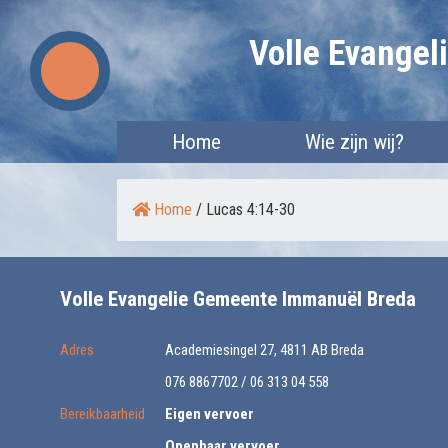
Skip
Volle Evange
to
content
Home
Wie zijn wij?
Home
/
Lucas 4:14-30
Volle Evangelie Gemeente Immanuël Breda
Adres
Academiesingel 27, 4811 AB Breda
076 8867702 / 06 313 04 558
Bereikbaarheid
Eigen vervoer
Openbaar vervoer