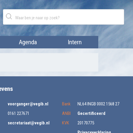
Agenda
Intern
evens
voorganger@vegib.nl
Bank
NL64 INGB 0002 1568 27
0161 227671
ANBI
Gecertificeerd
secretariaat@vegib.nl
KVK
20170775
Privacyverklaring