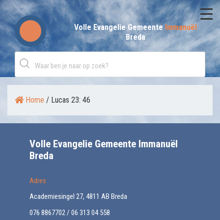
Skip
to
Volle Evangelie Gemeente
Immanuël
Breda
content
Home
/
Lucas 23: 46
Volle Evangelie Gemeente Immanuël
Breda
Adres
Academiesingel 27, 4811 AB Breda
076 8867702 / 06 313 04 558