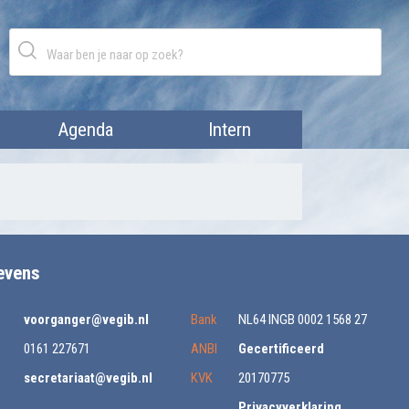
Agenda
Intern
evens
voorganger@vegib.nl
Bank
NL64 INGB 0002 1568 27
0161 227671
ANBI
Gecertificeerd
secretariaat@vegib.nl
KVK
20170775
Privacyverklaring