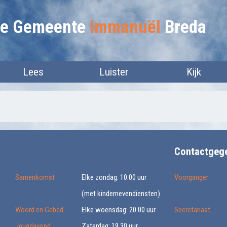
lie Gemeente
Immanuël
Breda
Lees
Luister
Kijk
Contactgeg
Samenkomst
Elke zondag: 10.00 uur
Voorganger
(met kindernevendiensten)
Woord en Gebed
Elke woensdag: 20.00 uur
Secretariaat
Jeugdavond
Zaterdag: 19.30 uur