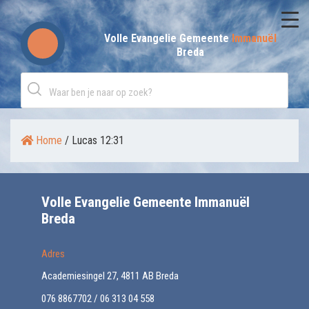
Skip
to
Volle Evangelie Gemeente
Immanuël
Breda
content
Home
/
Lucas 12:31
Volle Evangelie Gemeente Immanuël
Breda
Adres
Academiesingel 27, 4811 AB Breda
076 8867702 / 06 313 04 558