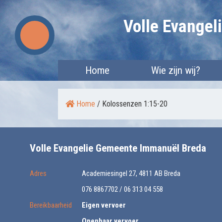
Skip
Volle Evange
to
content
Home
Wie zijn wij?
Home
/
Kolossenzen 1:15-20
Volle Evangelie Gemeente Immanuël Breda
Adres
Academiesingel 27, 4811 AB Breda
076 8867702 / 06 313 04 558
Bereikbaarheid
Eigen vervoer
Openbaar vervoer