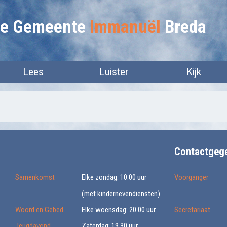
lie Gemeente
Immanuël
Breda
Lees
Luister
Kijk
Contactgeg
Samenkomst
Elke zondag: 10.00 uur
Voorganger
(met kindernevendiensten)
Woord en Gebed
Elke woensdag: 20.00 uur
Secretariaat
Jeugdavond
Zaterdag: 19.30 uur