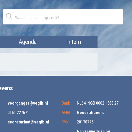
Agenda
Intern
evens
voorganger@vegib.nl
Bank
NL64 INGB 0002 1568 27
0161 227671
ANBI
Gecertificeerd
secretariaat@vegib.nl
KVK
20170775
Privacyverklaring