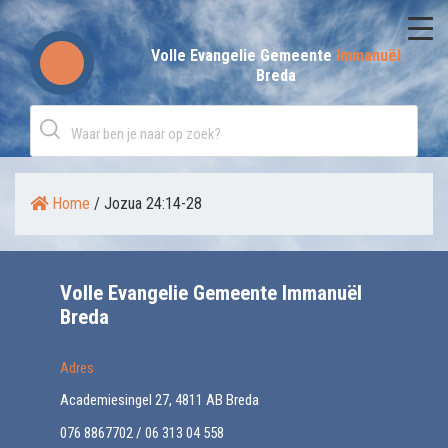
Skip
to
Volle Evangelie Gemeente
Immanuël
Breda
content
Home
/
Jozua 24:14-28
Volle Evangelie Gemeente Immanuël
Breda
Adres
Academiesingel 27, 4811 AB Breda
076 8867702 / 06 313 04 558