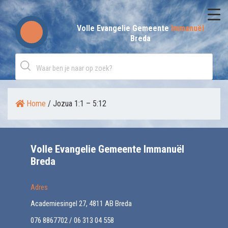
Skip
to
Volle Evangelie Gemeente
Immanuël
Breda
content
Home
/
Jozua 1:1 – 5:12
Volle Evangelie Gemeente Immanuël
Breda
Adres
Academiesingel 27, 4811 AB Breda
076 8867702 / 06 313 04 558