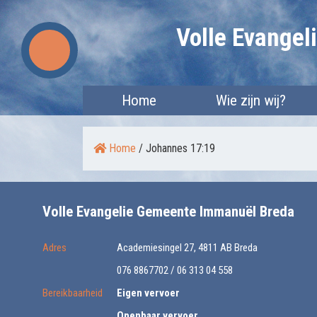
Skip
Volle Evange
to
content
Home
Wie zijn wij?
Home
/
Johannes 17:19
Volle Evangelie Gemeente Immanuël Breda
Adres
Academiesingel 27, 4811 AB Breda
076 8867702 / 06 313 04 558
Bereikbaarheid
Eigen vervoer
Openbaar vervoer