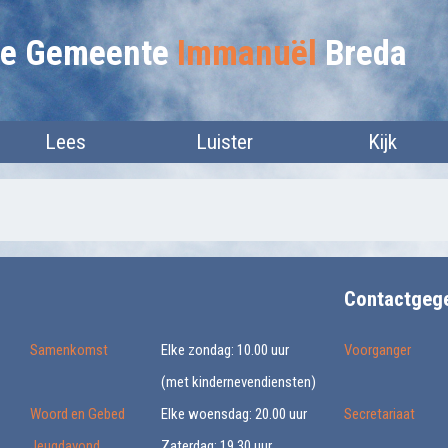
lie Gemeente
Immanuël
Breda
Lees
Luister
Kijk
Contactgeg
Samenkomst
Elke zondag: 10.00 uur
Voorganger
(met kindernevendiensten)
Woord en Gebed
Elke woensdag: 20.00 uur
Secretariaat
Jeugdavond
Zaterdag: 19.30 uur