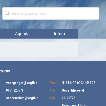
Agenda
Intern
evens
voorganger@vegib.nl
Bank
NL64 INGB 0002 1568 27
0161 227671
ANBI
Gecertificeerd
secretariaat@vegib.nl
KVK
20170775
Privacyverklaring