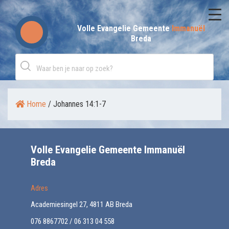
Skip
to
Volle Evangelie Gemeente
Immanuël
Breda
content
Home
/
Johannes 14:1-7
Volle Evangelie Gemeente Immanuël
Breda
Adres
Academiesingel 27, 4811 AB Breda
076 8867702 / 06 313 04 558