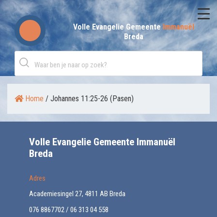
Skip
to
Volle Evangelie Gemeente
Immanuël
Breda
content
Home
/
Johannes 11:25-26 (Pasen)
Volle Evangelie Gemeente Immanuël
Breda
Adres
Academiesingel 27, 4811 AB Breda
076 8867702 / 06 313 04 558