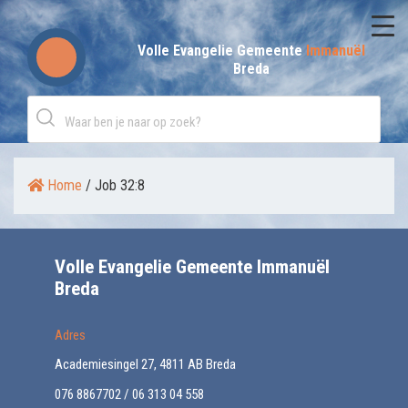
Skip
to
Volle Evangelie Gemeente
Immanuël
Breda
content
Home
/
Job 32:8
Volle Evangelie Gemeente Immanuël
Breda
Adres
Academiesingel 27, 4811 AB Breda
076 8867702 / 06 313 04 558