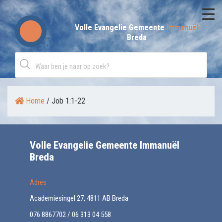
Skip
to
Volle Evangelie Gemeente
Immanuël
Breda
content
Home
/
Job 1:1-22
Volle Evangelie Gemeente Immanuël
Breda
Adres
Academiesingel 27, 4811 AB Breda
076 8867702 / 06 313 04 558