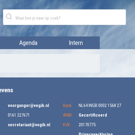
Agenda
Intern
evens
voorganger@vegib.nl
Bank
NL64 INGB 0002 1568 27
0161 227671
ANBI
Gecertificeerd
secretariaat@vegib.nl
KVK
20170775
Privacyverklaring