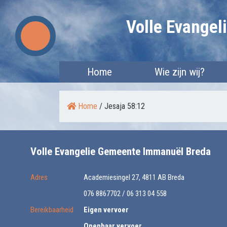
Skip
Volle Evange
to
content
Home
Wie zijn wij?
Home
/
Jesaja 58:12
Volle Evangelie Gemeente Immanuël Breda
Adres
Academiesingel 27, 4811 AB Breda
076 8867702 / 06 313 04 558
Bereikbaarheid
Eigen vervoer
Openbaar vervoer