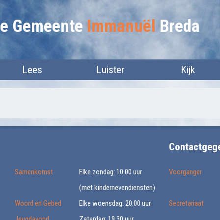
lie Gemeente
Immanuël
Breda
Lees
Luister
Kijk
Contactgeg
Samenkomst
Elke zondag: 10.00 uur
Voorganger
(met kindernevendiensten)
Woord en Gebed
Elke woensdag: 20.00 uur
Secretariaat
Jeugdavond
Zaterdag: 19.30 uur