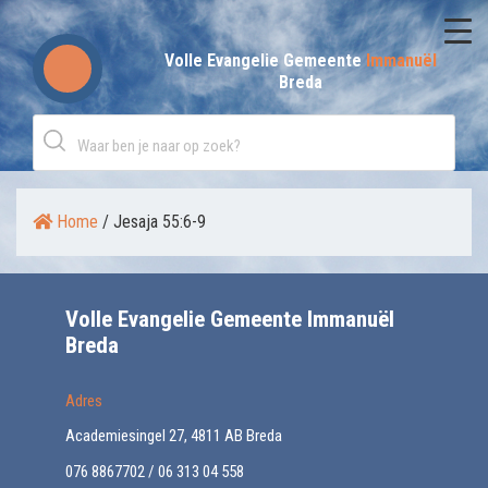
Skip
to
Volle Evangelie Gemeente
Immanuël
Breda
content
Home
/
Jesaja 55:6-9
Volle Evangelie Gemeente Immanuël
Breda
Adres
Academiesingel 27, 4811 AB Breda
076 8867702 / 06 313 04 558