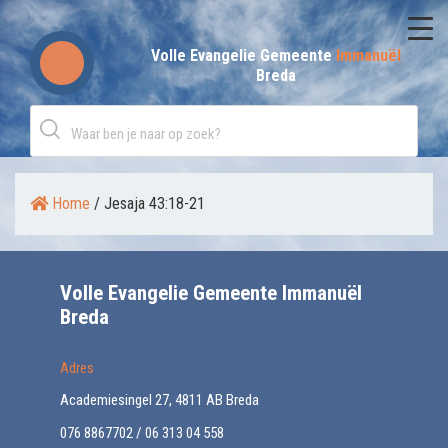
Skip
to
Volle Evangelie Gemeente
Immanuël
Breda
content
Home
/
Jesaja 43:18-21
Volle Evangelie Gemeente Immanuël
Breda
Adres
Academiesingel 27, 4811 AB Breda
076 8867702 / 06 313 04 558