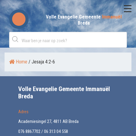
Skip
to
Volle Evangelie Gemeente
Immanuël
Breda
content
Home
/
Jesaja 4:2-6
Volle Evangelie Gemeente Immanuël
Breda
Adres
Academiesingel 27, 4811 AB Breda
076 8867702 / 06 313 04 558