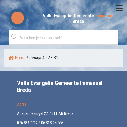
Skip
to
Volle Evangelie Gemeente
Immanuël
Breda
content
Home
/
Jesaja 40:27-31
Volle Evangelie Gemeente Immanuël
Breda
Adres
Academiesingel 27, 4811 AB Breda
076 8867702 / 06 313 04 558