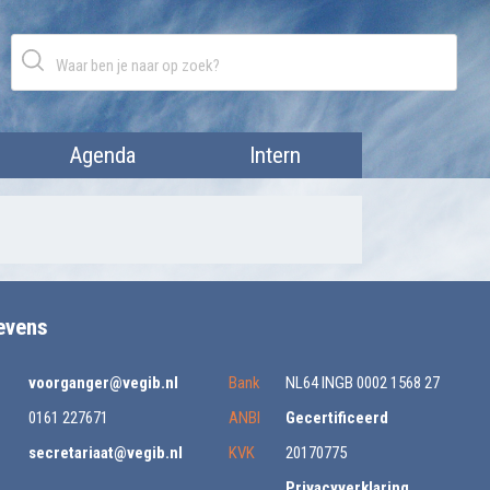
Agenda
Intern
evens
voorganger@vegib.nl
Bank
NL64 INGB 0002 1568 27
0161 227671
ANBI
Gecertificeerd
secretariaat@vegib.nl
KVK
20170775
Privacyverklaring