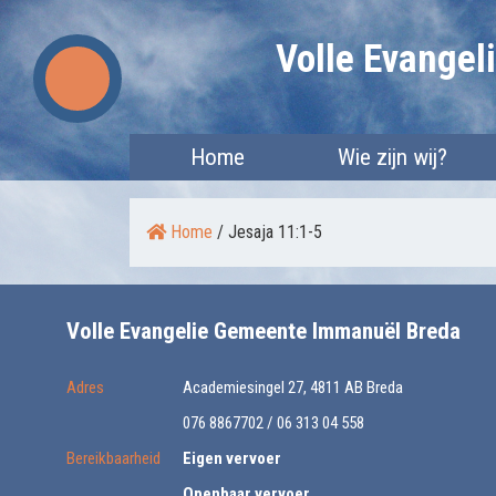
Skip
Volle Evange
to
content
Home
Wie zijn wij?
Home
/
Jesaja 11:1-5
Volle Evangelie Gemeente Immanuël Breda
Adres
Academiesingel 27, 4811 AB Breda
076 8867702 / 06 313 04 558
Bereikbaarheid
Eigen vervoer
Openbaar vervoer