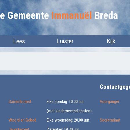
lie Gemeente
Immanuël
Breda
Lees
Luister
Kijk
Contactgeg
Samenkomst
Elke zondag: 10.00 uur
Voorganger
(met kindernevendiensten)
Woord en Gebed
Elke woensdag: 20.00 uur
Secretariaat
Jeugdavond
Zaterdag: 19.30 uur