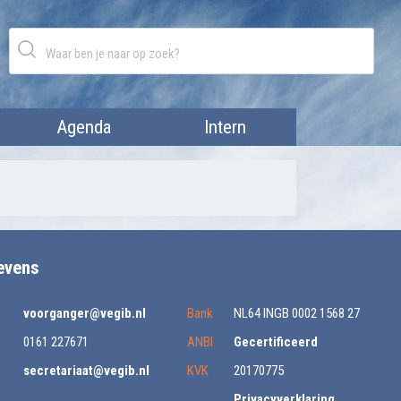
Agenda
Intern
evens
voorganger@vegib.nl
Bank
NL64 INGB 0002 1568 27
0161 227671
ANBI
Gecertificeerd
secretariaat@vegib.nl
KVK
20170775
Privacyverklaring