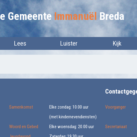
lie Gemeente
Immanuël
Breda
Lees
Luister
Kijk
Contactgeg
Samenkomst
Elke zondag: 10.00 uur
Voorganger
(met kindernevendiensten)
Woord en Gebed
Elke woensdag: 20.00 uur
Secretariaat
Jeugdavond
Zaterdag: 19.30 uur