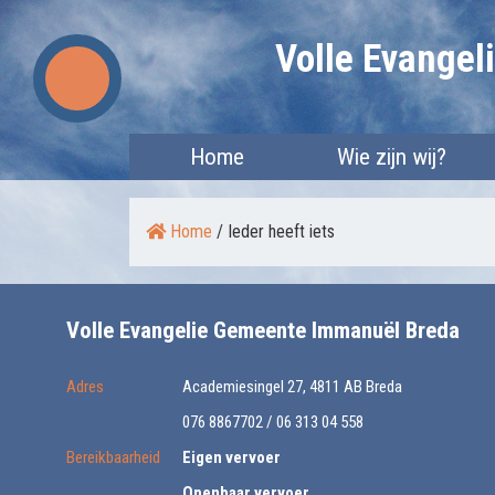
Skip
Volle Evange
to
content
Home
Wie zijn wij?
Home
/
Ieder heeft iets
Volle Evangelie Gemeente Immanuël Breda
Adres
Academiesingel 27, 4811 AB Breda
076 8867702 / 06 313 04 558
Bereikbaarheid
Eigen vervoer
Openbaar vervoer