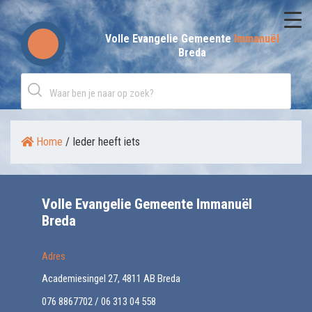
Skip
to
Volle Evangelie Gemeente
Immanuël
Breda
content
Home
/
Ieder heeft iets
Volle Evangelie Gemeente Immanuël
Breda
Adres
Academiesingel 27, 4811 AB Breda
076 8867702 / 06 313 04 558