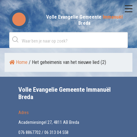
Skip
to
Volle Evangelie Gemeente
Immanuël
Breda
content
Home
/
Het geheimenis van het nieuwe lied (2)
Volle Evangelie Gemeente Immanuël
Breda
Adres
Academiesingel 27, 4811 AB Breda
076 8867702 / 06 313 04 558