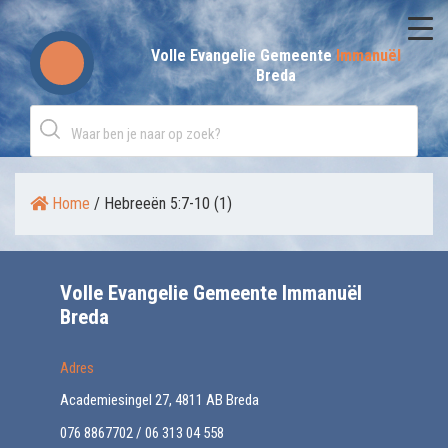
Skip
to
Volle Evangelie Gemeente
Immanuël
Breda
content
Home
/
Hebreeën 5:7-10 (1)
Volle Evangelie Gemeente Immanuël
Breda
Adres
Academiesingel 27, 4811 AB Breda
076 8867702 / 06 313 04 558