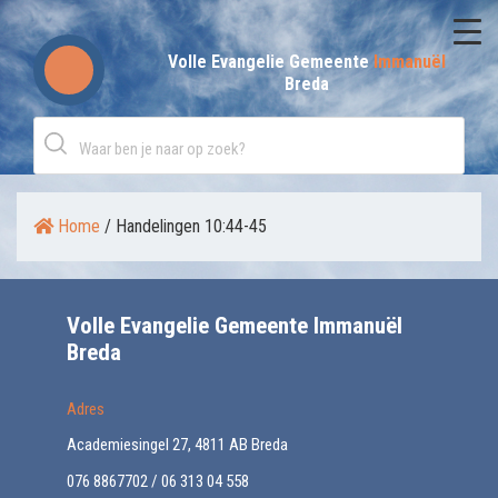
Skip
to
Volle Evangelie Gemeente
Immanuël
Breda
content
Home
/
Handelingen 10:44-45
Volle Evangelie Gemeente Immanuël
Breda
Adres
Academiesingel 27, 4811 AB Breda
076 8867702 / 06 313 04 558