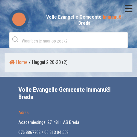
Skip
to
Volle Evangelie Gemeente
Immanuël
Breda
content
Home
/
Haggai 2:20-23 (2)
Volle Evangelie Gemeente Immanuël
Breda
Adres
Academiesingel 27, 4811 AB Breda
076 8867702 / 06 313 04 558