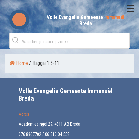
Skip
to
Volle Evangelie Gemeente
Immanuël
Breda
content
Home
/
Haggai 1:5-11
Volle Evangelie Gemeente Immanuël
Breda
Adres
Academiesingel 27, 4811 AB Breda
076 8867702 / 06 313 04 558