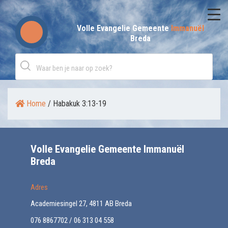
Skip
to
Volle Evangelie Gemeente
Immanuël
Breda
content
Home
/
Habakuk 3:13-19
Volle Evangelie Gemeente Immanuël
Breda
Adres
Academiesingel 27, 4811 AB Breda
076 8867702 / 06 313 04 558