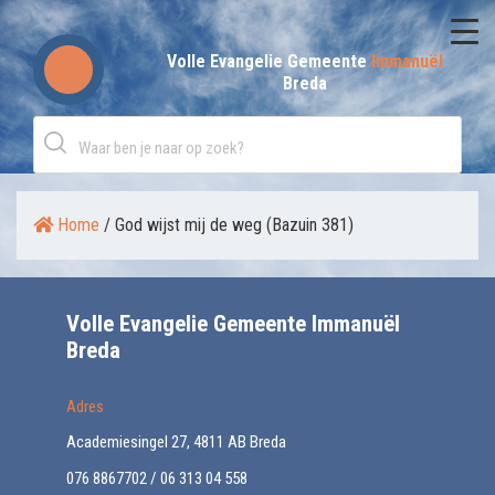
Skip
to
Volle Evangelie Gemeente
Immanuël
Breda
content
Home
/
God wijst mij de weg (Bazuin 381)
Volle Evangelie Gemeente Immanuël
Breda
Adres
Academiesingel 27, 4811 AB Breda
076 8867702 / 06 313 04 558