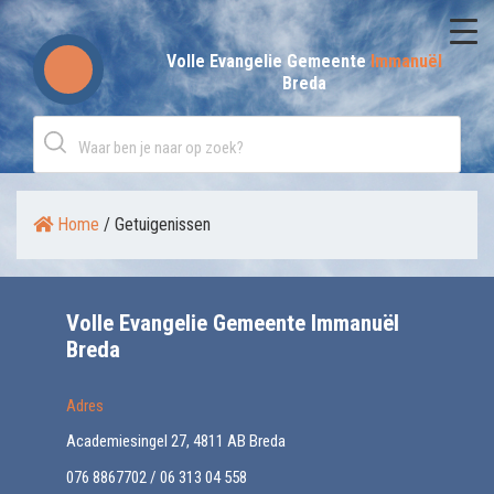
Skip
to
Volle Evangelie Gemeente
Immanuël
Breda
content
Home
/
Getuigenissen
Volle Evangelie Gemeente Immanuël
Breda
Adres
Academiesingel 27, 4811 AB Breda
076 8867702 / 06 313 04 558