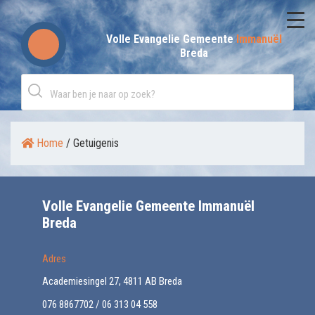
Skip
to
Volle Evangelie Gemeente
Immanuël
Breda
content
Home
/
Getuigenis
Volle Evangelie Gemeente Immanuël
Breda
Adres
Academiesingel 27, 4811 AB Breda
076 8867702 / 06 313 04 558