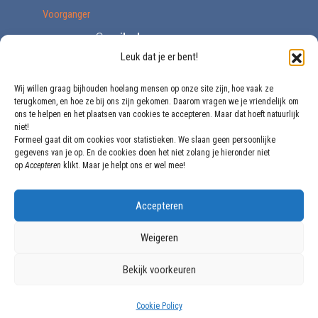
Voorganger
voorganger@vegib.nl
Leuk dat je er bent!
0161 227671
Secretariaat
Wij willen graag bijhouden hoelang mensen op onze site zijn, hoe vaak ze
terugkomen, en hoe ze bij ons zijn gekomen. Daarom vragen we je vriendelijk om
secretariaat@vegib.nl
ons te helpen en het plaatsen van cookies te accepteren. Maar dat hoeft natuurlijk
niet!
Formeel gaat dit om cookies voor statistieken. We slaan geen persoonlijke
Bank
gegevens van je op. En de cookies doen het niet zolang je hieronder niet
op
Accepteren
klikt. Maar je helpt ons er wel mee!
NL64 INGB 0002 1568 27
ANBI
Accepteren
Gecertificeerd
KVK
Weigeren
20170775
Bekijk voorkeuren
Privacyverklaring
Cookie Policy
Copyright © 2026 Volle Evangelie Gemeente 'Immanuël' Breda