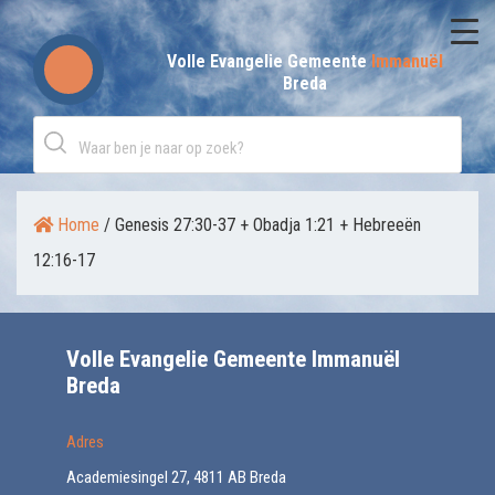
Skip
to
Volle Evangelie Gemeente
Immanuël
Breda
content
Home
/
Genesis 27:30-37 + Obadja 1:21 + Hebreeën
12:16-17
Volle Evangelie Gemeente Immanuël
Breda
Adres
Academiesingel 27, 4811 AB Breda