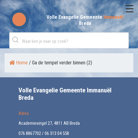
Skip
to
Volle Evangelie Gemeente
Immanuël
Breda
content
Home
/
Ga de tempel verder binnen (2)
Volle Evangelie Gemeente Immanuël
Breda
Adres
Academiesingel 27, 4811 AB Breda
076 8867702 / 06 313 04 558