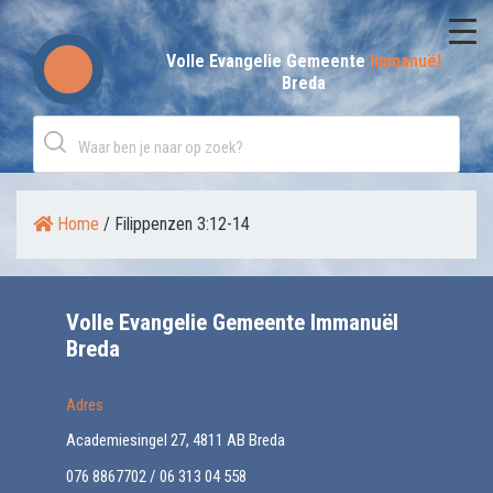
Skip
to
Volle Evangelie Gemeente
Immanuël
Breda
content
Home
/
Filippenzen 3:12-14
Volle Evangelie Gemeente Immanuël
Breda
Adres
Academiesingel 27, 4811 AB Breda
076 8867702 / 06 313 04 558