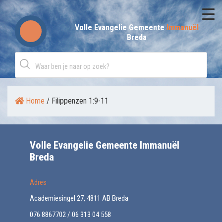
Skip
to
Volle Evangelie Gemeente
Immanuël
Breda
content
Home
/
Filippenzen 1:9-11
Volle Evangelie Gemeente Immanuël
Breda
Adres
Academiesingel 27, 4811 AB Breda
076 8867702 / 06 313 04 558