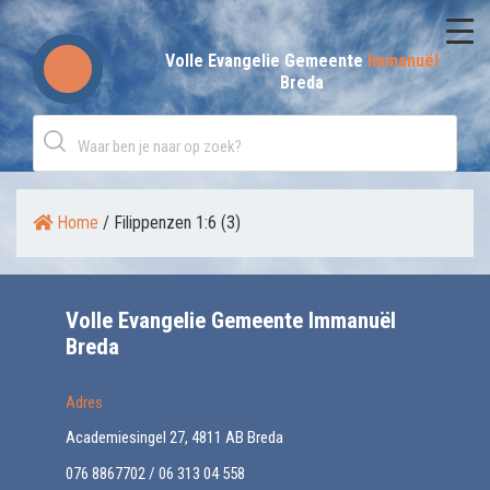
Skip
to
Volle Evangelie Gemeente
Immanuël
Breda
content
Home
/
Filippenzen 1:6 (3)
Volle Evangelie Gemeente Immanuël
Breda
Adres
Academiesingel 27, 4811 AB Breda
076 8867702 / 06 313 04 558