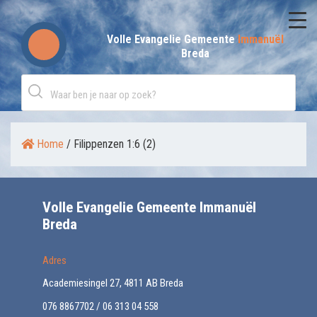
Skip
to
Volle Evangelie Gemeente
Immanuël
Breda
content
Home
/
Filippenzen 1:6 (2)
Volle Evangelie Gemeente Immanuël
Breda
Adres
Academiesingel 27, 4811 AB Breda
076 8867702 / 06 313 04 558