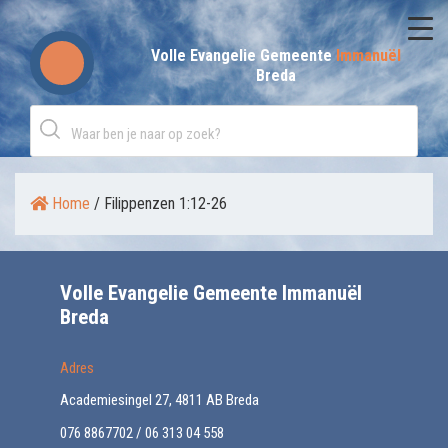
Skip
to
Volle Evangelie Gemeente
Immanuël
Breda
content
Home
/
Filippenzen 1:12-26
Volle Evangelie Gemeente Immanuël
Breda
Adres
Academiesingel 27, 4811 AB Breda
076 8867702 / 06 313 04 558