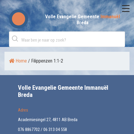
Skip
to
Volle Evangelie Gemeente
Immanuël
Breda
content
Home
/
Filippenzen 1:1-2
Volle Evangelie Gemeente Immanuël
Breda
Adres
Academiesingel 27, 4811 AB Breda
076 8867702 / 06 313 04 558