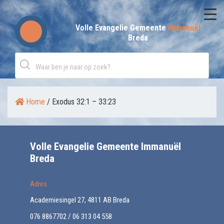
Skip
to
Volle Evangelie Gemeente
Immanuël
Breda
content
Home
/
Exodus 32:1 – 33:23
Volle Evangelie Gemeente Immanuël
Breda
Adres
Academiesingel 27, 4811 AB Breda
076 8867702 / 06 313 04 558