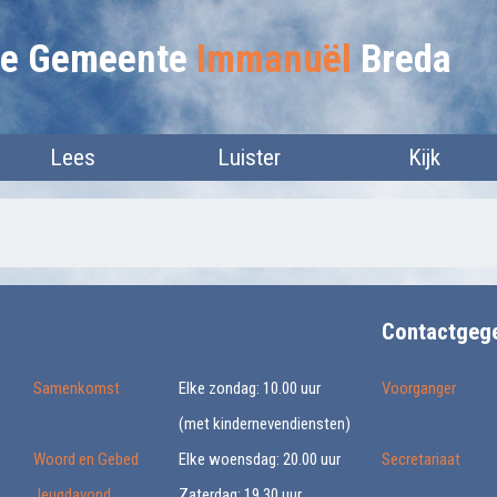
lie Gemeente
Immanuël
Breda
Lees
Luister
Kijk
Contactgeg
Samenkomst
Elke zondag: 10.00 uur
Voorganger
(met kindernevendiensten)
Woord en Gebed
Elke woensdag: 20.00 uur
Secretariaat
Jeugdavond
Zaterdag: 19.30 uur