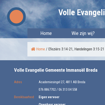
Skip
Volle Evange
to
content
Home
Wie zijn wij?
Home
/
Efeziërs 3:14-21, Handelingen 3:15-21
Volle Evangelie Gemeente Immanuël Breda
Adres
Academiesingel 27, 4811 AB Breda
076 8867702 / 06 313 04 558
Bereikbaarheid
Eigen vervoer
Openbaar vervoer