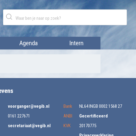
Agenda
Intern
evens
voorganger@vegib.nl
Bank
NL64 INGB 0002 1568 27
0161 227671
ANBI
Gecertificeerd
secretariaat@vegib.nl
KVK
20170775
Privacyverklaring