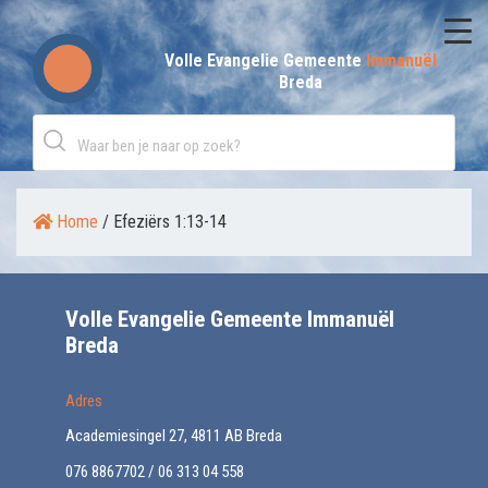
Skip
to
Volle Evangelie Gemeente
Immanuël
Breda
content
Home
/
Efeziërs 1:13-14
Volle Evangelie Gemeente Immanuël
Breda
Adres
Academiesingel 27, 4811 AB Breda
076 8867702 / 06 313 04 558