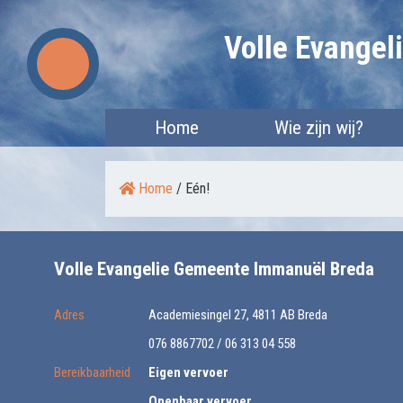
Skip
Volle Evange
to
content
Home
Wie zijn wij?
Home
/
Eén!
Volle Evangelie Gemeente Immanuël Breda
Adres
Academiesingel 27, 4811 AB Breda
076 8867702 / 06 313 04 558
Bereikbaarheid
Eigen vervoer
Openbaar vervoer