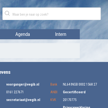
Agenda
Intern
evens
voorganger@vegib.nl
Bank
NL64 INGB 0002 1568 27
0161 227671
ANBI
Gecertificeerd
secretariaat@vegib.nl
KVK
20170775
Privacyverklaring