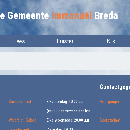
lie Gemeente
Immanuël
Breda
Lees
Luister
Kijk
Contactgeg
Samenkomst
Elke zondag: 10.00 uur
Voorganger
(met kindernevendiensten)
Woord en Gebed
Elke woensdag: 20.00 uur
Secretariaat
Jeugdavond
Zaterdag: 19.30 uur