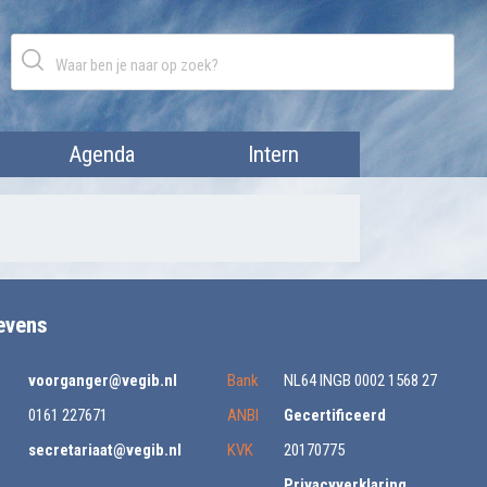
Agenda
Intern
evens
voorganger@vegib.nl
Bank
NL64 INGB 0002 1568 27
0161 227671
ANBI
Gecertificeerd
secretariaat@vegib.nl
KVK
20170775
Privacyverklaring