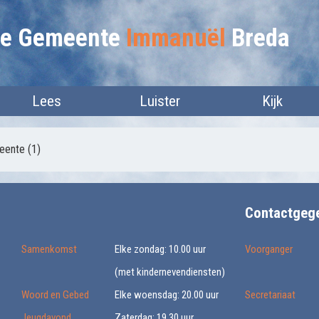
lie Gemeente
Immanuël
Breda
Lees
Luister
Kijk
eente (1)
Contactgeg
Samenkomst
Elke zondag: 10.00 uur
Voorganger
(met kindernevendiensten)
Woord en Gebed
Elke woensdag: 20.00 uur
Secretariaat
Jeugdavond
Zaterdag: 19.30 uur