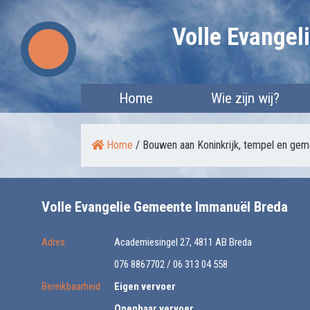
Skip
Volle Evange
to
content
Home
Wie zijn wij?
Home
/
Bouwen aan Koninkrijk, tempel en gem
Volle Evangelie Gemeente Immanuël Breda
Adres
Academiesingel 27, 4811 AB Breda
076 8867702 / 06 313 04 558
Bereikbaarheid
Eigen vervoer
Openbaar vervoer