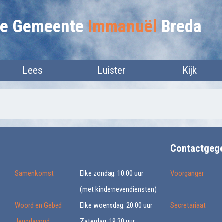
lie Gemeente
Immanuël
Breda
Lees
Luister
Kijk
Contactgeg
Samenkomst
Elke zondag: 10.00 uur
Voorganger
(met kindernevendiensten)
Woord en Gebed
Elke woensdag: 20.00 uur
Secretariaat
Jeugdavond
Zaterdag: 19.30 uur