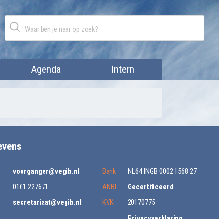
Agenda
Intern
evens
voorganger@vegib.nl
Bank
NL64 INGB 0002 1568 27
0161 227671
ANBI
Gecertificeerd
secretariaat@vegib.nl
KVK
20170775
Privacyverklaring