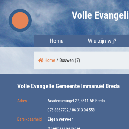
Skip
Volle Evange
to
content
Home
Wie zijn wij?
Home
/
Bouwen (7)
Volle Evangelie Gemeente Immanuël Breda
Adres
Academiesingel 27, 4811 AB Breda
076 8867702 / 06 313 04 558
Bereikbaarheid
Eigen vervoer
Openbaar vervoer