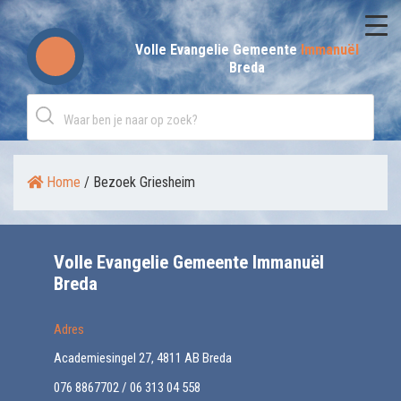
Skip
to
Volle Evangelie Gemeente
Immanuël
Breda
content
Home
/
Bezoek Griesheim
Volle Evangelie Gemeente Immanuël
Breda
Adres
Academiesingel 27, 4811 AB Breda
076 8867702 / 06 313 04 558