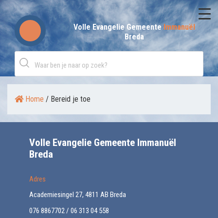
Skip
to
Volle Evangelie Gemeente
Immanuël
Breda
content
Home
/
Bereid je toe
Volle Evangelie Gemeente Immanuël
Breda
Adres
Academiesingel 27, 4811 AB Breda
076 8867702 / 06 313 04 558