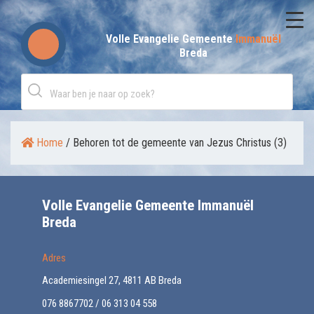
Skip
to
Volle Evangelie Gemeente
Immanuël
Breda
content
Home
/
Behoren tot de gemeente van Jezus Christus (3)
Volle Evangelie Gemeente Immanuël
Breda
Adres
Academiesingel 27, 4811 AB Breda
076 8867702 / 06 313 04 558