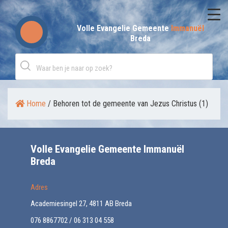
Skip
to
Volle Evangelie Gemeente
Immanuël
Breda
content
Home
/
Behoren tot de gemeente van Jezus Christus (1)
Volle Evangelie Gemeente Immanuël
Breda
Adres
Academiesingel 27, 4811 AB Breda
076 8867702 / 06 313 04 558