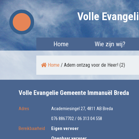
Skip
Volle Evange
to
content
Home
Wie zijn wij?
Home
/
Adem ontzag voor de Heer! (2)
Volle Evangelie Gemeente Immanuël Breda
Adres
Academiesingel 27, 4811 AB Breda
076 8867702 / 06 313 04 558
Bereikbaarheid
Eigen vervoer
Openbaar vervoer