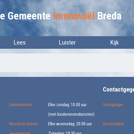
lie Gemeente
Immanuël
Breda
Lees
Luister
Kijk
Contactgeg
Samenkomst
Elke zondag: 10.00 uur
Voorganger
(met kindernevendiensten)
Woord en Gebed
Elke woensdag: 20.00 uur
Secretariaat
Jeugdavond
Zaterdag: 19.30 uur