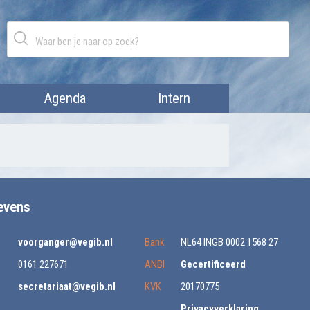
Agenda
Intern
evens
voorganger@vegib.nl
Bank
NL64 INGB 0002 1568 27
0161 227671
ANBI
Gecertificeerd
secretariaat@vegib.nl
KVK
20170775
Privacyverklaring