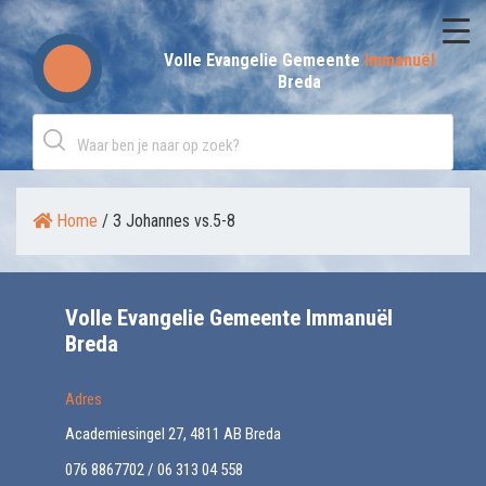
Skip
to
Volle Evangelie Gemeente
Immanuël
Breda
content
Home
/
3 Johannes vs.5-8
Volle Evangelie Gemeente Immanuël
Breda
Adres
Academiesingel 27, 4811 AB Breda
076 8867702 / 06 313 04 558