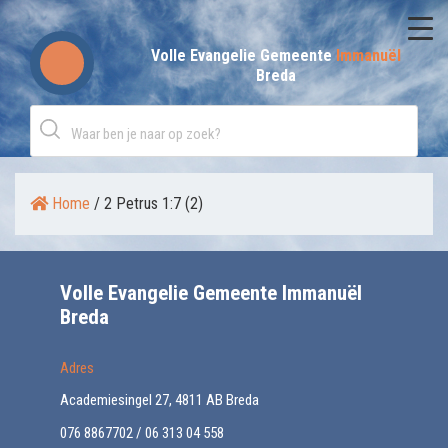
Skip
to
Volle Evangelie Gemeente
Immanuël
Breda
content
Home
/
2 Petrus 1:7 (2)
Volle Evangelie Gemeente Immanuël
Breda
Adres
Academiesingel 27, 4811 AB Breda
076 8867702 / 06 313 04 558